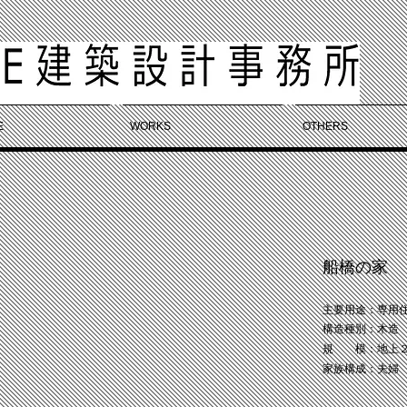
E
WORKS
OTHERS
船橋の家
主要用途：専用
構造種別：木造
規 模：地上２階
家族構成：夫婦